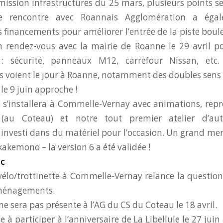
mission infrastructures du 25 mars, plusieurs points se
Une rencontre avec Roannais Agglomération a éga
s financements pour améliorer l’entrée de la piste bou
in rendez-vous avec la mairie de Roanne le 29 avril p
s : sécurité, panneaux M12, carrefour Nissan, etc
oient le jour à Roanne, notamment des doubles sens c
 le 9 juin approche !
o s’installera à Commelle-Vernay avec animations, rep
 (au Coteau) et notre tout premier atelier d’aut
a investi dans du matériel pour l’occasion. Un grand mer
kakemono – la version 6 a été validée !
ac
vélo/trottinette à Commelle-Vernay relance la question d
aménagements.
 ne sera pas présente à l’AG du CS du Coteau le 18 avril.
e à participer à l’anniversaire de La Libellule le 27 jui