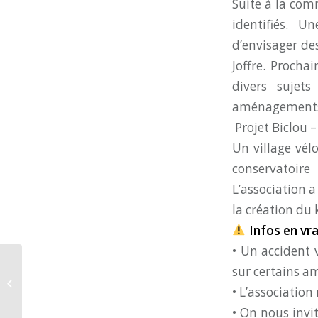
Suite à la com
identifiés. 
d’envisager de
Joffre. Procha
divers sujet
aménagements v
Projet Biclou –
Un village vél
conservatoire
L’association 
la création du 
Infos en vr
• Un accident 
Avril 2025 : Barrières, balises et
sur certains 
balbutiements : et si on roulait
• L’association
autrement...
• On nous invit