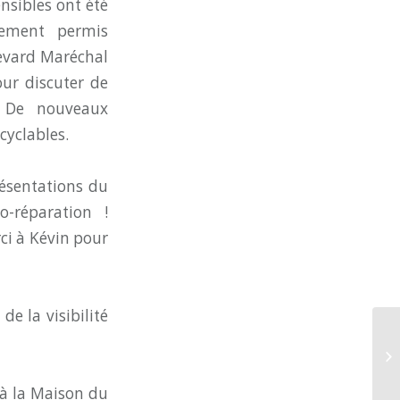
nsibles ont été
lement permis
levard Maréchal
our discuter de
. De nouveaux
yclables.
résentations du
o-réparation !
ci à Kévin pour
e la visibilité
Av
n à la Maison du