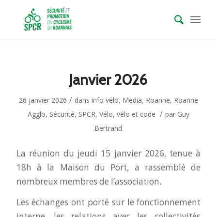
Janvier 2026
/
26 janvier 2026
dans
info vélo
,
Media
,
Roanne
,
Roanne
/
Agglo
,
Sécurité
,
SPCR
,
Vélo
,
vélo et code
par
Guy
Bertrand
La réunion du jeudi 15 janvier 2026, tenue à
18h à la Maison du Port, a rassemblé de
nombreux membres de l’association.
Les échanges ont porté sur le fonctionnement
interne, les relations avec les collectivités