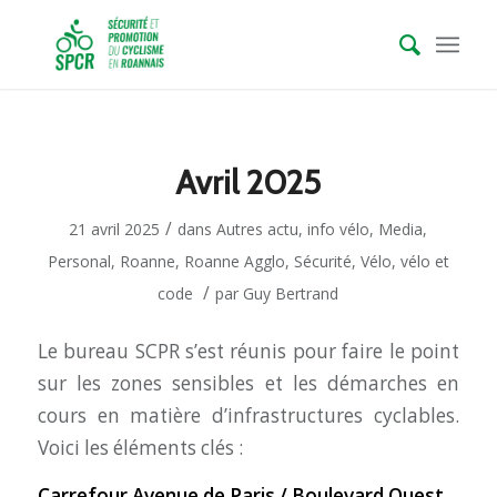
Avril 2025
/
21 avril 2025
dans
Autres actu
,
info vélo
,
Media
,
Personal
,
Roanne
,
Roanne Agglo
,
Sécurité
,
Vélo
,
vélo et
/
code
par
Guy Bertrand
Le bureau SCPR s’est réunis pour faire le point
sur les zones sensibles et les démarches en
cours en matière d’infrastructures cyclables.
Voici les éléments clés :
Carrefour Avenue de Paris / Boulevard Ouest