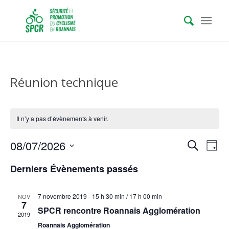
Réunion technique
Il n’y a pas d’évènements à venir.
Recher
Nav
08/07/2026
Recherche
Jour
de
et
Sélectionnez
vue
Derniers Évènements passés
une
naviga
Évè
date.
de
7 novembre 2019 - 15 h 30 min
/
17 h 00 min
NOV
vues
7
SPCR rencontre Roannais Agglomération
2019
Évène
Roannais Agglomération